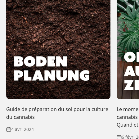
Guide de préparation du sol pour la culture
Le momen
du cannabis
cannabis 
Quand e
4 avr. 2024
6 févr. 