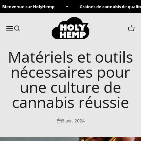
Passer au contenu
Bienvenue sur HolyHemp
Graines de cannabis de qualité
Holy Hemp
Menu
Recherche
Panie
Matériels et outils
nécessaires pour
une culture de
cannabis réussie
8 avr. 2024