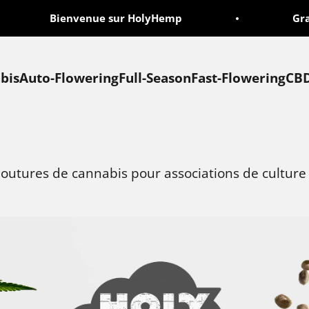
Bienvenue sur HolyHemp
Graine
bis
Auto-Flowering
Full-Season
Fast-Flowering
CB
boutures de cannabis pour associations de culture