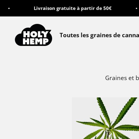
Passer au contenu
Livraison gratuite à partir de 50€
Holy Hemp
Toutes les graines de canna
Graines et 