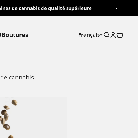
s de cannabis de qualité supérieure
L
D
Boutures
Français
Recherche
Connexio
Panier
 de cannabis