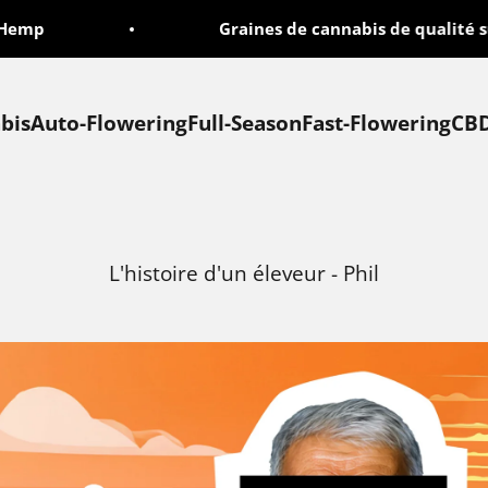
emp
Graines de cannabis de qualité su
bis
Auto-Flowering
Full-Season
Fast-Flowering
CB
L'histoire d'un éleveur - Phil