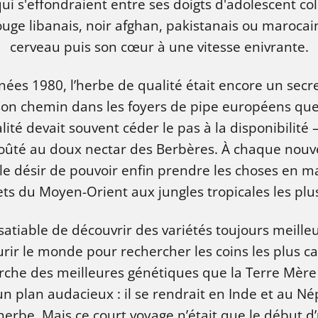
i s'effondraient entre ses doigts d'adolescent colla
ouge libanais, noir afghan, pakistanais ou marocai
cerveau puis son cœur à une vitesse enivrante.
ées 1980, l’herbe de qualité était encore un secr
 son chemin dans les foyers de pipe européens que
té devait souvent céder le pas à la disponibilité 
à goûté au doux nectar des Berbères. À chaque nou
le désir de pouvoir enfin prendre les choses en ma
s du Moyen-Orient aux jungles tropicales les plu
satiable de découvrir des variétés toujours meilleu
rir le monde pour rechercher les coins les plus ca
rche des meilleures génétiques que la Terre Mère a
un plan audacieux : il se rendrait en Inde et au Né
'herbe. Mais ce court voyage n’était que le début 