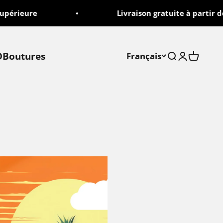
périeure
Livraison gratuite à partir de 
D
Boutures
Français
Recherche
Connexio
Panier