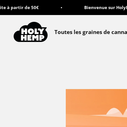
Passer au contenu
e à partir de 50€
Bienvenue sur HolyH
Holy Hemp
Toutes les graines de canna