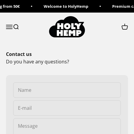
Skip to content
g from 50€
Welcome to HolyHemp
Premium ca
Holy Hemp
Menu
Search
Cart
Contact us
Do you have any questions?
Name
E-mail
Message