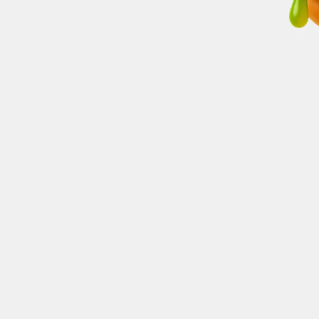
is à
ultiver, ce
Sa floraison
e courte
la quantité
u’environ 10