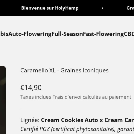
Bienvenue sur HolyHemp
Graine
bis
Auto-Flowering
Full-Season
Fast-Flowering
CB
Caramello XL - Graines Iconiques
Prix de vente
€14,90
Taxes inclues
Frais d'envoi calculés
au paiement
Lignée:
Cream Cookies Auto x Cream Ca
Certifié PGZ (certificat phytosanitaire), garant