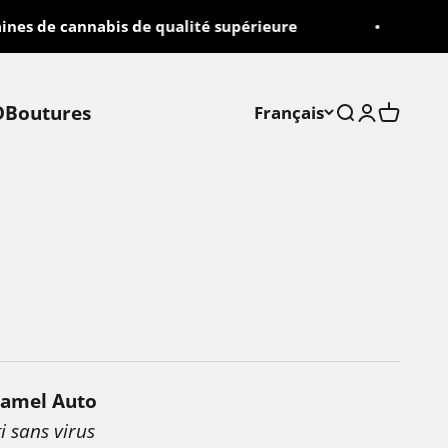
s de cannabis de qualité supérieure
L
D
Boutures
Français
Recherche
Connexio
Panier
ramel Auto
i sans virus