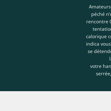
Amateurs 
péché n’
rencontre C
tentati
calorique c
indica vous
se détend
votre han
serrée,