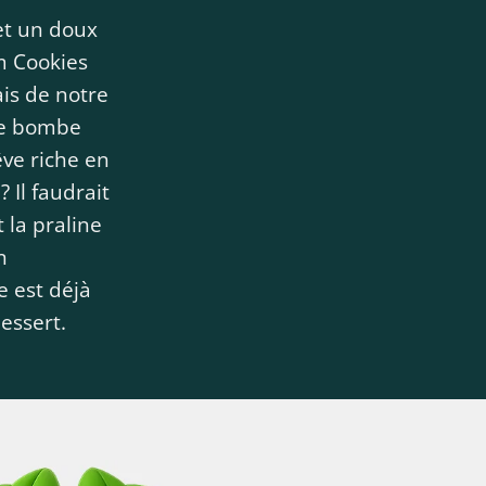
et un doux
m Cookies
ais de notre
re bombe
êve riche en
 Il faudrait
la praline
n
e est déjà
dessert.