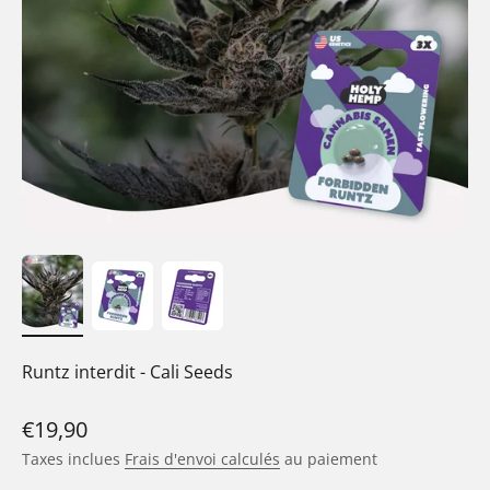
Runtz interdit - Cali Seeds
Prix de vente
€19,90
Taxes inclues
Frais d'envoi calculés
au paiement