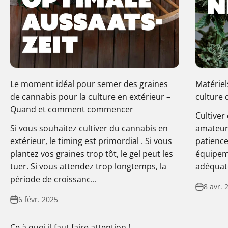
Le moment idéal pour semer des graines
Matériel
de cannabis pour la culture en extérieur –
culture 
Quand et comment commencer
Cultiver 
Si vous souhaitez cultiver du cannabis en
amateur 
extérieur, le timing est primordial . Si vous
patience
plantez vos graines trop tôt, le gel peut les
équipem
tuer. Si vous attendez trop longtemps, la
adéquate
période de croissanc...
8 avr. 
6 févr. 2025
Ce à quoi il faut faire attention !