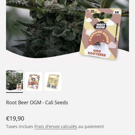
Root Beer OGM - Cali Seeds
Prix de vente
€19,90
Taxes inclues
Frais d'envoi calculés
au paiement